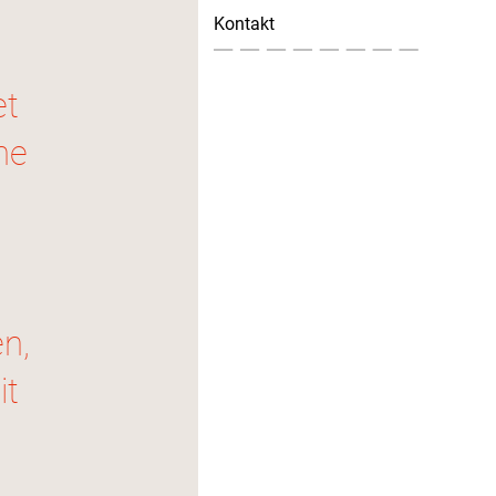
Kontakt
et
ne
n,
it